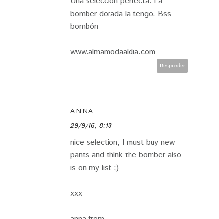
Una selección perfecta. La
bomber dorada la tengo. Bss
bombón
www.almamodaaldia.com
Responder
ANNA
29/9/16, 8:18
nice selection, I must buy new
pants and think the bomber also
is on my list ;)
xxx
anna from