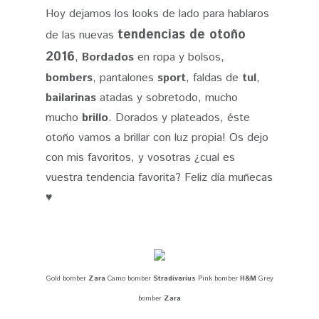
Hoy dejamos los looks de lado para hablaros
tendencias de otoño
de las nuevas
2016
,
Bordados
en ropa y bolsos,
bombers
, pantalones
sport
, faldas de
tul
,
bailarinas
atadas y sobretodo, mucho
mucho
brillo
. Dorados y plateados, éste
otoño vamos a brillar con luz propia! Os dejo
con mis favoritos, y vosotras ¿cual es
vuestra tendencia favorita? Feliz día muñecas
♥
Gold bomber
Zara
Camo bomber
Stradivarius
Pink bomber
H&M
Grey
bomber
Zara