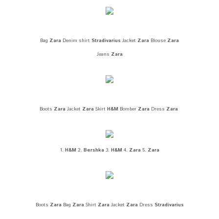
Bag
Zara
Denim shirt
Stradivarius
Jacket
Zara
Blouse
Zara
Jeans
Zara
Boots
Zara
Jacket
Zara
Skirt
H&M
Bomber
Zara
Dress
Zara
1.
H&M
2.
Bershka
3.
H&M
4.
Zara
5.
Zara
Boots
Zara
Bag
Zara
Shirt
Zara
Jacket
Zara
Dress
Stradivarius