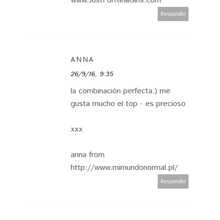
www.JustForRealGirls.com
Responder
ANNA
26/9/16, 9:35
la combinación perfecta:) me
gusta mucho el top - es precioso
xxx
anna from
http://www.mimundonormal.pl/
Responder