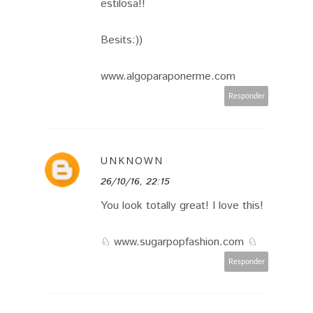
estilosa!!
Besits:))
www.algoparaponerme.com
Responder
UNKNOWN
26/10/16, 22:15
You look totally great! I love this!
♘ www.sugarpopfashion.com ♘
Responder