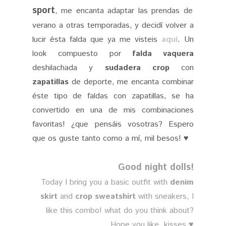
sport
, me encanta adaptar las prendas de
verano a otras temporadas, y decidí volver a
lucir ésta falda que ya me visteis
aquí
. Un
look compuesto por
falda vaquera
deshilachada y
sudadera crop
con
zapatillas
de deporte, me encanta combinar
éste tipo de faldas con zapatillas, se ha
convertido en una de mis combinaciones
favoritas! ¿que pensáis vosotras? Espero
que os guste tanto como a mí, mil besos! ♥
Good night dolls!
Today I bring you a basic outfit with
denim
skirt
and
crop sweatshirt
with sneakers, I
like this combo! what do you think about?
Hope you like, kisses ♥