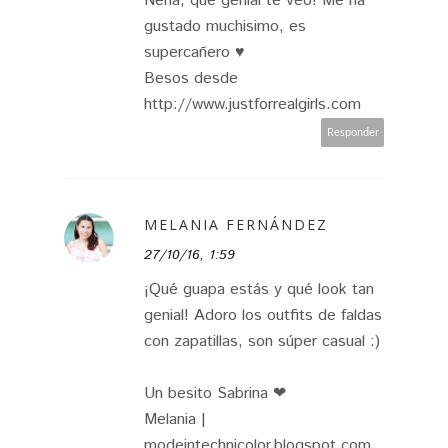
Nena, que genial te veo! Me ha
gustado muchisimo, es
supercañero ♥
Besos desde
http://www.justforrealgirls.com
Responder
MELANIA FERNÁNDEZ
27/10/16, 1:59
¡Qué guapa estás y qué look tan
genial! Adoro los outfits de faldas
con zapatillas, son súper casual :)
Un besito Sabrina ❤
Melania |
modeintechnicolor.blogspot.com