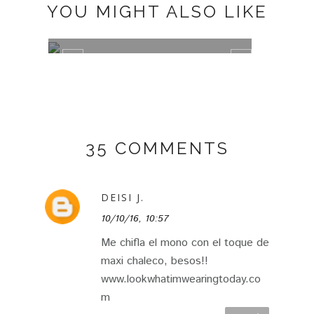
YOU MIGHT ALSO LIKE
MISAKO BAGUETTE BAG
ANIM
35 COMMENTS
DEISI J.
10/10/16, 10:57
Me chifla el mono con el toque de
maxi chaleco, besos!!
www.lookwhatimwearingtoday.co
m