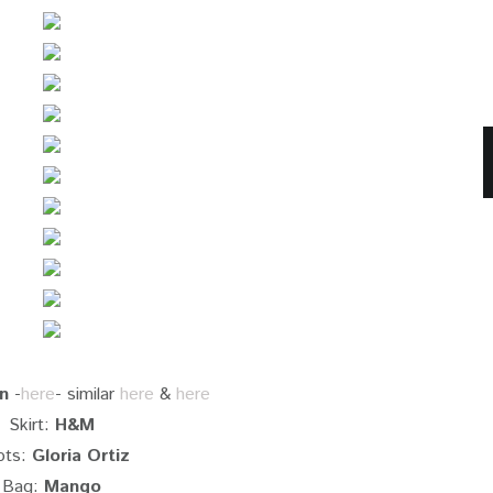
n
-
here
- similar
here
&
here
Skirt:
H&M
ots:
Gloria Ortiz
Bag:
Mango