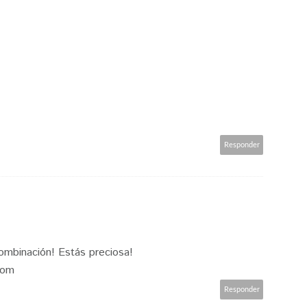
Responder
mbinación! Estás preciosa!
com
Responder