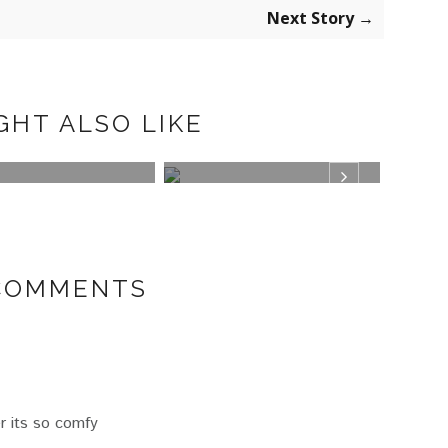
Next Story →
GHT ALSO LIKE
N
PLUMETI
MISA
 COMMENTS
er its so comfy