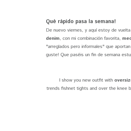
Qué rápido pasa la semana!
De nuevo viernes, y aquí estoy de vuelt
denim
, con mi combinación favorita,
med
"arreglados pero informales" que aportan
guste! Que paséis un fin de semana est
I show you new outfit with
oversi
trends fishnet tights and over the knee bo