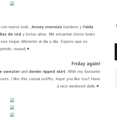
a con nuevo look.
Jersey oversize
burdeos y
falda
ias de red
y botas altas. Me encantan éstos looks
 ese toque diferente al día a día. Espero que os
upendo, muuuá ♥
Friday again!
ze sweater
and
denim ripped skirt
. With my favourite
ots. I like this casual outfits, hope you like too1 Have
a nice weekend dolls ♥