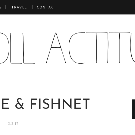
S
TRAVEL
CONTACT
E & FISHNET
3.3.17