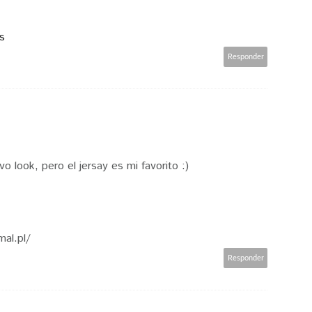
s
Responder
 look, pero el jersay es mi favorito :)
al.pl/
Responder