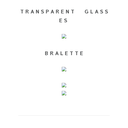
T R A N S P A R E N T G L A S S
E S
B R A L E T T E