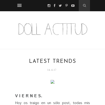
LATEST TRENDS
14.4.17
V I E R N E S.
Hoy os traigo en un sólo post, todas mis