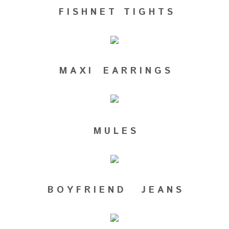
F I S H N E T T I G H T S
M A X I E A R R I N G S
M U L E S
B O Y F R I E N D J E A N S