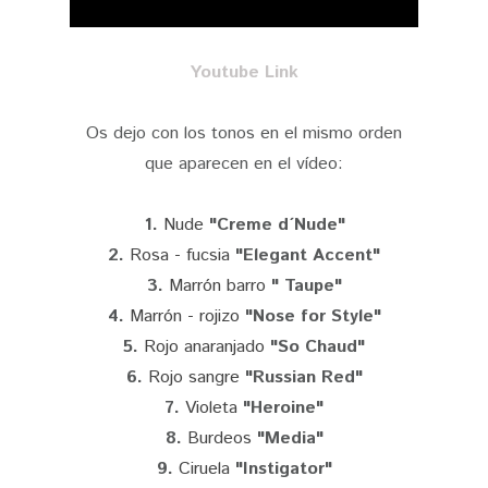
Youtube Link
Os dejo con los tonos en el mismo orden
que aparecen en el vídeo:
1.
Nude
"Creme d´Nude"
2.
Rosa - fucsia
"Elegant Accent"
3.
Marrón barro
" Taupe"
4.
Marrón - rojizo
"Nose for Style"
5.
Rojo anaranjado
"So Chaud"
6.
Rojo sangre
"Russian Red"
7.
Violeta
"Heroine"
8.
Burdeos
"Media"
9.
Ciruela
"Instigator"