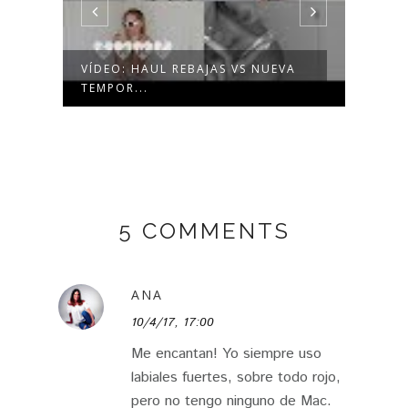
VÍDEO: HAUL REBAJAS VS NUEVA
VIDE
TEMPOR...
5 COMMENTS
ANA
10/4/17, 17:00
Me encantan! Yo siempre uso
labiales fuertes, sobre todo rojo,
pero no tengo ninguno de Mac.