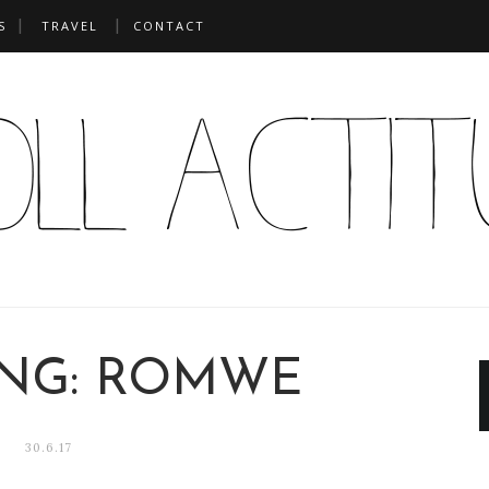
S
TRAVEL
CONTACT
ING: ROMWE
30.6.17