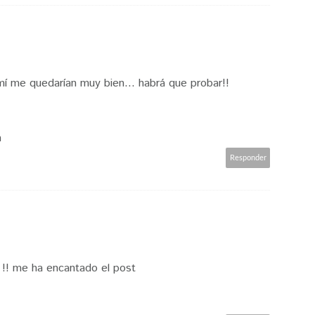
í me quedarían muy bien... habrá que probar!!
m
Responder
 !! me ha encantado el post