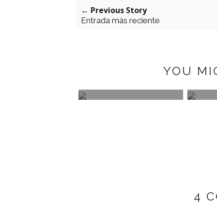
← Previous Story
Entrada más reciente
YOU MI
A INTIMATES
DECO: POSTER STORE
LILY 
RNITY
4 