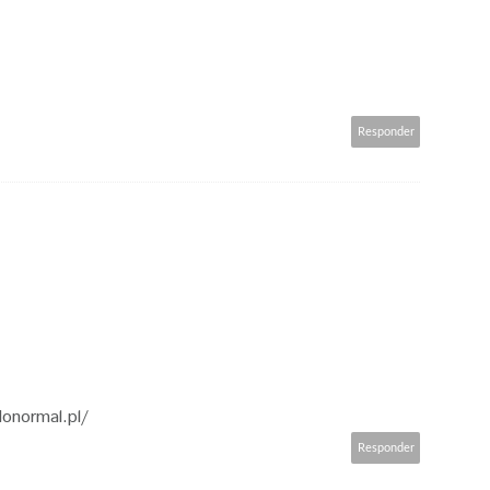
Responder
onormal.pl/
Responder