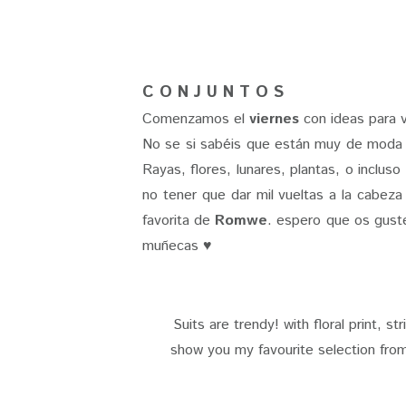
C O N J U N T O S
Comenzamos el
viernes
con ideas para v
No se si sabéis que están muy de moda l
Rayas, flores, lunares, plantas, o inclu
no tener que dar mil vueltas a la cabez
favorita de
Romwe
. espero que os guste
muñecas ♥
Suits are trendy! with floral print, s
show you my favourite selection fr