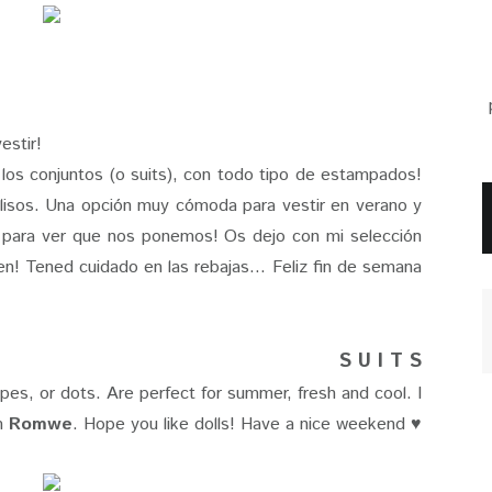
estir!
os conjuntos (o suits), con todo tipo de estampados!
so lisos. Una opción muy cómoda para vestir en verano y
a para ver que nos ponemos! Os dejo con mi selección
n! Tened cuidado en las rebajas... Feliz fin de semana
S U I T S
tripes, or dots. Are perfect for summer, fresh and cool. I
om
Romwe
. Hope you like dolls! Have a nice weekend ♥