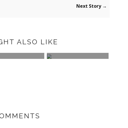
Next Story →
GHT ALSO LIKE
HAIR
UBACKDROP
APM
NECK
COMMENTS