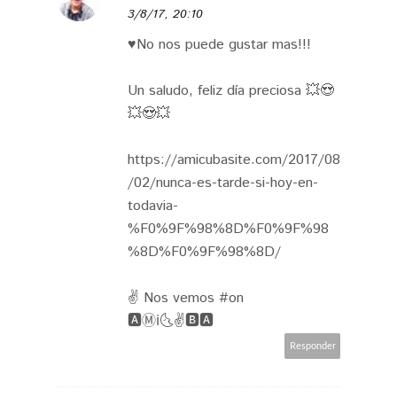
3/8/17, 20:10
♥️No nos puede gustar mas!!!
Un saludo, feliz día preciosa 💥😍
💥😍💥
https://amicubasite.com/2017/08
/02/nunca-es-tarde-si-hoy-en-
todavia-
%F0%9F%98%8D%F0%9F%98
%8D%F0%9F%98%8D/
✌ Nos vemos #on
🅰Ⓜℹ🌜✌🅱🅰
Responder