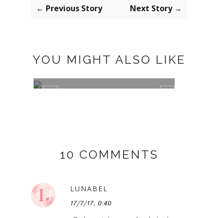
← Previous Story
Next Story →
YOU MIGHT ALSO LIKE
APM MONACO NECKLACES
BLAC
10 COMMENTS
LUNABEL
17/7/17, 0:40