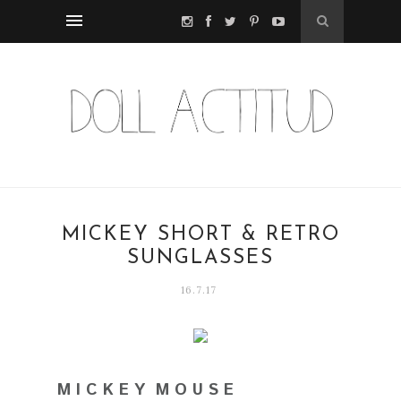
MICKEY SHORT & RETRO
SUNGLASSES
16.7.17
M I C K E Y M O U S E