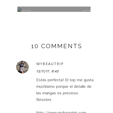
MISAKO BAGUETTE BAG
ANIM
10 COMMENTS
MYBEAUTRIP
13/11/17, 8:42
Estás perfecta! El top me gusta
muchísimo porque el detalle de
las mangas es precioso.
Besotes
http://www.mybeautrip.com