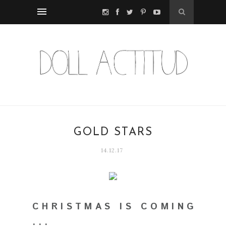
GOLD STARS
14.12.17
C H R I S T M A S I S C O M I N G
. . .