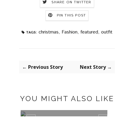
SHARE ON TWITTER
PIN THIS POST
christmas
,
Fashion
,
featured
,
outfit
TAGS:
← Previous Story
Next Story →
YOU MIGHT ALSO LIKE
LAST NIGHT OF THE YEAR
GOLD