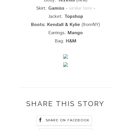
Body:
Tezenis
(new)
Skirt:
Gamiss
-
similar here
-
Jacket:
Topshop
Boots: Kendall & Kylie
(fromNY)
Earrings:
Mango
Bag:
H&M
SHARE THIS STORY
SHARE ON FACEBOOK