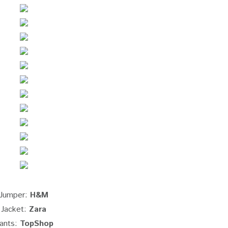
Jumper:
H&M
Jacket:
Zara
ants:
TopShop