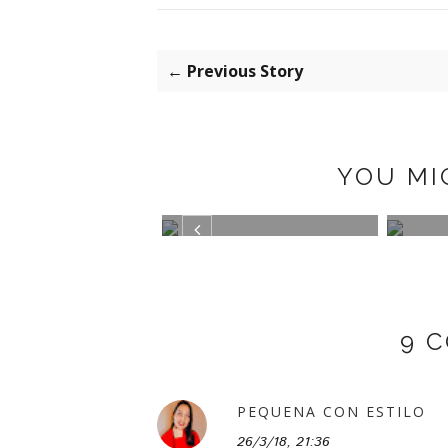
← Previous Story
YOU MI
K BOOTS BY
TRAJE DE CUADROS
GREE
PAZ
9 
PEQUENA CON ESTILO
26/3/18, 21:36