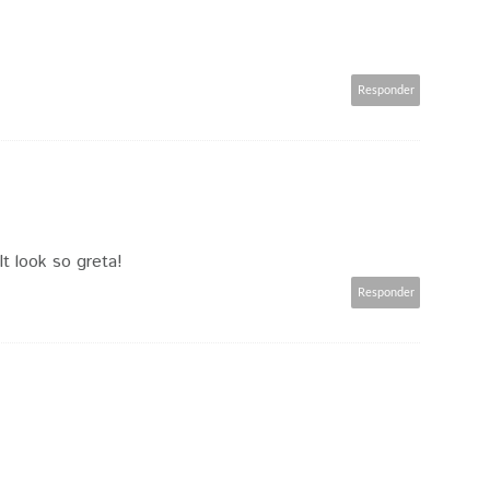
Responder
A
It look so greta!
Responder