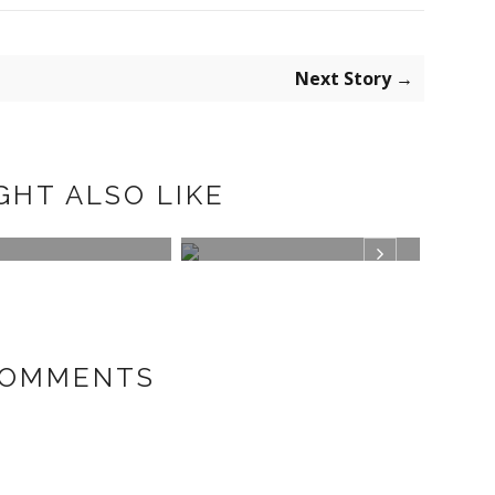
Next Story →
GHT ALSO LIKE
N
PLUMETI
MISA
COMMENTS