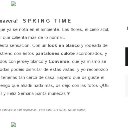
mavera! S P R I N G T I M E
ue ya se nota en el ambiente. Las flores, el cielo azul,
ol que calienta más de lo normal...
 ésta sensación. Con un
look en blanco
y rodeada de
estreno con éstos
pantalones culote
acordonados, y
dos con jersey blanco y
Converse
, que ya mismo se
todas podéis disfrutar de éstas vistas, y yo reconozco
r tenerlas tan cerca de casa. Espero que os guste el
tengo que añadir nada más, os dejo con las fotos QUE
 y Feliz Semana Santa muñecas ♥
o está que se sale disparando.. Pasa ésto. 33 FOTOS. No me matéis)