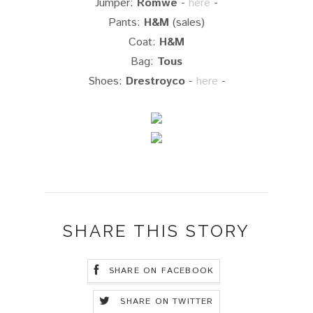
Jumper:
Romwe
-
here
-
Pants:
H&M
(sales)
Coat:
H&M
Bag:
Tous
Shoes:
Drestroyco
-
here
-
SHARE THIS STORY
SHARE ON FACEBOOK
SHARE ON TWITTER