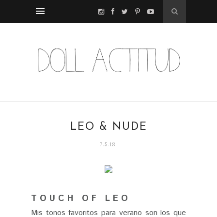
LEO & NUDE
7.5.18
T O U C H O F L E O
Mis tonos favoritos para verano son los que