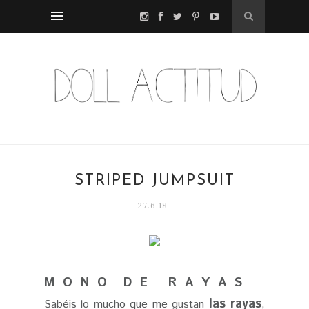
STRIPED JUMPSUIT
27.6.18
M O N O D E R A Y A S
las rayas
Sabéis lo mucho que me gustan
,