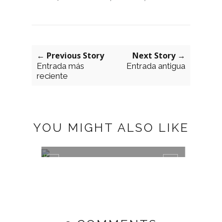
← Previous Story
Next Story →
Entrada más
Entrada antigua
reciente
YOU MIGHT ALSO LIKE
APM MONACO NECKLACES
BLAC