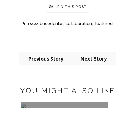
PIN THIS POST
bucodente
,
collaboration
,
featured
TAGS:
← Previous Story
Next Story →
YOU MIGHT ALSO LIKE
APM MONACO NECKLACES
TRAJ