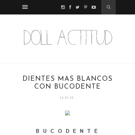
DIENTES MÁS BLANCOS
CON BUCODENTE
14.10.18
B U C O D E N T E