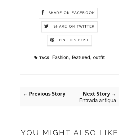
SHARE ON FACEBOOK
SHARE ON TWITTER
PIN THIS POST
Fashion
,
featured
,
outfit
TAGS:
← Previous Story
Next Story →
Entrada antigua
YOU MIGHT ALSO LIKE
APM MONACO NECKLACES
BLAC