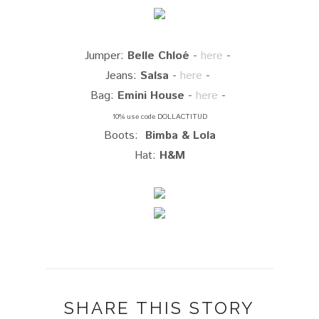
Jumper:
Belle Chloé
-
here
-
Jeans:
Salsa
-
here
-
Bag:
Emini House
-
here
-
10% use code DOLLACTITUD
Boots:
Bimba & Lola
Hat:
H&M
SHARE THIS STORY