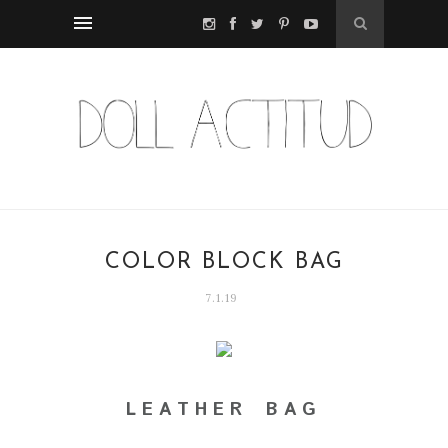
COLOR BLOCK BAG
7.1.19
L E A T H E R B A G