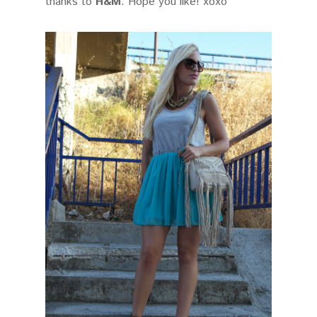
thanks to
H&M
. Hope you like! xoxo