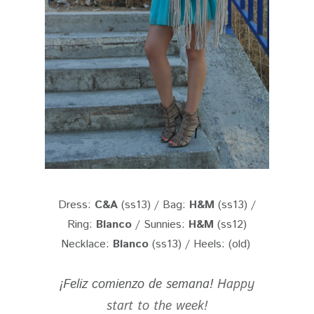
Dress:
C&A
(ss13) / Bag:
H&M
(ss13) /
Ring:
Blanco
/ Sunnies:
H&M
(ss12)
Necklace:
Blanco
(ss13) / Heels: (old)
¡Feliz comienzo de semana!
Happy
start to the week!