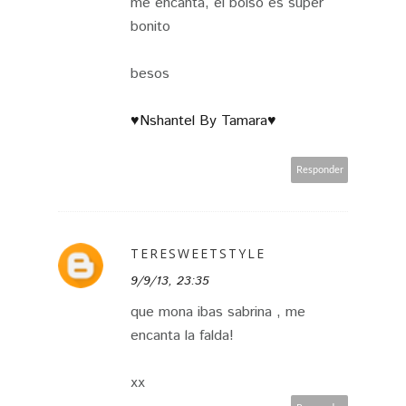
me encanta, el bolso es super
bonito
besos
♥Nshantel By Tamara♥
Responder
TERESWEETSTYLE
9/9/13, 23:35
que mona ibas sabrina , me
encanta la falda!
xx