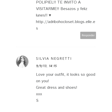
POLIPIEL!! TE INVITO A
VISITARME!! Besazos y feliz
lunes!! ♥
http://adribohocloset.blogs.elle.e
s
Responder
SILVIA NEGRETTI
9/9/13, 14:15
Love your outfit, it looks so good
on you!
Great dress and shoes!
xxx
S