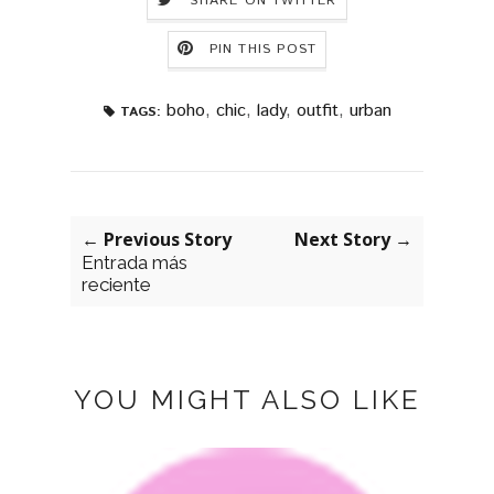
SHARE ON TWITTER
PIN THIS POST
boho
,
chic
,
lady
,
outfit
,
urban
TAGS:
← Previous Story
Next Story →
Entrada más
reciente
YOU MIGHT ALSO LIKE