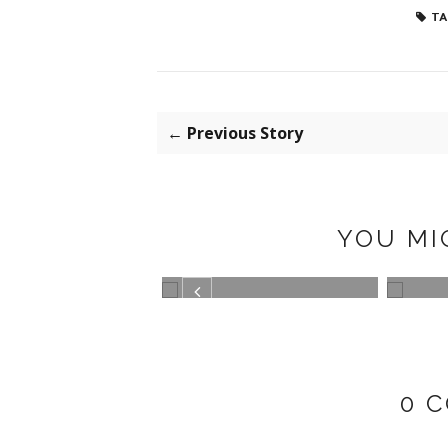
TA
← Previous Story
YOU MI
E DE CUADROS
GREEN
PLUM
0 