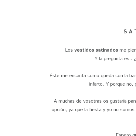
S A 
Los
vestidos satinados
me pier
Y la pregunta es.. 
Éste me encanta como queda con la barr
infarto. Y porque no, p
A muchas de vosotras os gustaría para 
opción, ya que la fiesta y yo no somos 
Espero qu