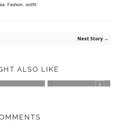
Fashion
,
outfit
GS:
Next Story →
GHT ALSO LIKE
ETI
MISAKO BAGUETTE BAG
ANIM
COMMENTS