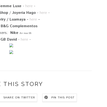
Femme Luxe
-
here
-
Shop
/
Joyeria Hago
-
here
-
elry / Luamaya -
here
-
B&G Complementos
kers:
Nike
Air max 95
:
GB David
-
here
-
 THIS STORY
SHARE ON TWITTER
PIN THIS POST