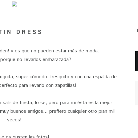
T I N D R E S S
den! y es que no pueden estar más de moda.
¿porque no llevarlos embarazada?
iguita, super cómodo, fresquito y con una espalda de
erfecto para llevarlo con zapatillas!
salir de fiesta, lo sé, pero para mi ésta es la mejor
muy buenos amigos... prefiero cualquier otro plan mil
veces!
e os gusten las fotos!