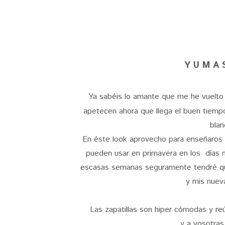
Y U M A
Ya sabéis lo amante que me he vuelto
apetecen ahora que llega el buen tiemp
blan
En éste look aprovecho para enseñaros
pueden usar en primavera en los días m
escasas semanas seguramente tendré que 
y mis nuev
Las zapatillas son hiper cómodas y r
y a vosotras