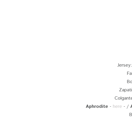
Jersey
Fa
B
Zapati
Colgante
Aphrodite
-
here
- /
B