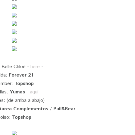
: Belle Chloé -
here
-
lda:
Forever 21
omber:
Topshop
llas:
Yumas
-
aquí
-
s: (de arriba a abajo)
Aurea Complementos
/
Pull&Bear
olso:
Topshop