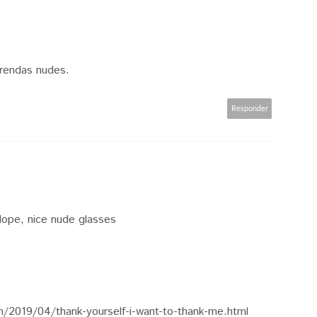
prendas nudes.
Responder
 dope, nice nude glasses
/2019/04/thank-yourself-i-want-to-thank-me.html