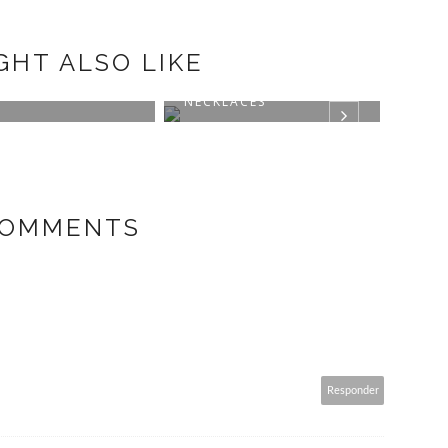
GHT ALSO LIKE
AL PRINT
APM MONACO
BLAC
NECKLACES
MAR
COMMENTS
A
Responder