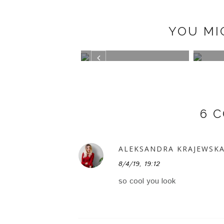
YOU MI
ETI
MISAKO BAGUETTE BAG
ANIM
6 
ALEKSANDRA KRAJEWSK
8/4/19, 19:12
so cool you look