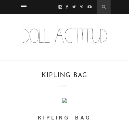
KIPLING BAG
7.4.19
K I P L I N G B A G